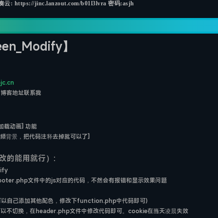
tps://jinc.lanzout.com/b01l3lvra 密码:asjh
en_Modify】
jc.cn
面博客地址联系我
载动画] 功能
视频背景，把代码注释去掉就可以了]
改的能用就行）:
fy
footer.php文件中的js对应的代码，不然会有报错和显示效果问题
以自己添加其他配色，修改下function.php中代码即可)
切换，在header.php文件中修改代码即可。cookie在当天凌晨失效