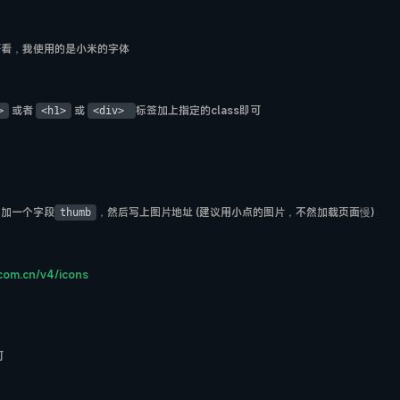
好看，我使用的是小米的字体
或者
或
标签加上指定的class即可
>
<h1>
<div>
添加一个字段
，然后写上图片地址 (建议用小点的图片，不然加载页面慢)
thumb
com.cn/v4/icons
可