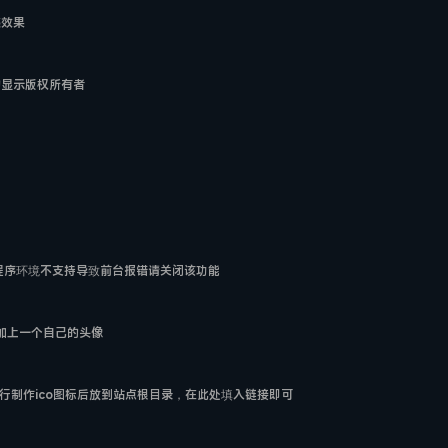
亮效果
动显示版权所有者
如程序环境不支持导致前台报错请关闭该功能
前加上一个自己的头像
行制作ico图标后放到站点根目录，在此处填入链接即可